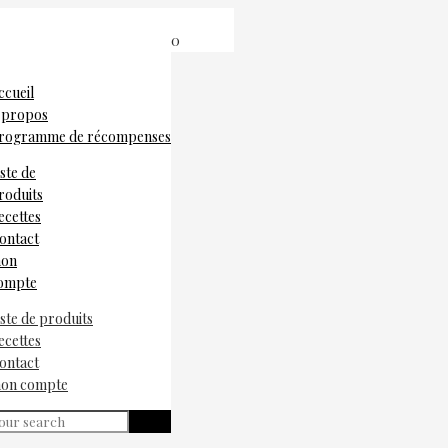
0
ccueil
 propos
rogramme de récompenses
iste de
roduits
ecettes
ontact
on
ompte
iste de produits
ecettes
ontact
on compte